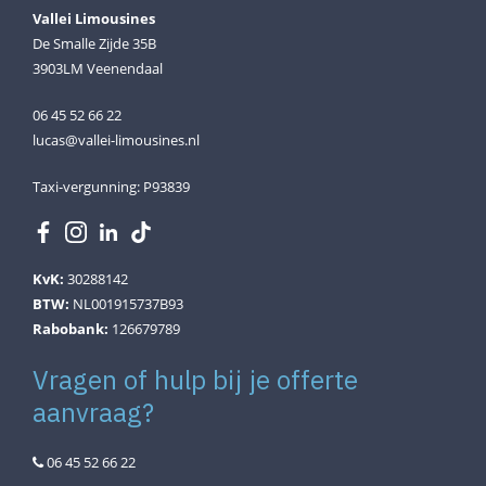
Vallei Limousines
De Smalle Zijde 35B
3903LM Veenendaal
06 45 52 66 22
lucas@vallei-limousines.nl
Taxi-vergunning: P93839
KvK:
30288142
BTW:
NL001915737B93
Rabobank:
126679789
Vragen of hulp bij je offerte
aanvraag?
06 45 52 66 22