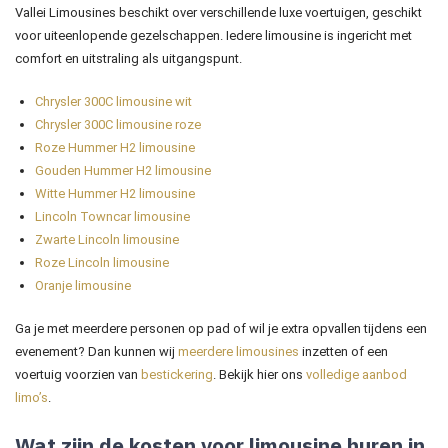
Vallei Limousines beschikt over verschillende luxe voertuigen, geschikt
voor uiteenlopende gezelschappen. Iedere limousine is ingericht met
comfort en uitstraling als uitgangspunt.
Chrysler 300C limousine wit
Chrysler 300C limousine roze
Roze Hummer H2 limousine
Gouden Hummer H2 limousine
Witte Hummer H2 limousine
Lincoln Towncar limousine
Zwarte Lincoln limousine
Roze Lincoln limousine
Oranje limousine
Ga je met meerdere personen op pad of wil je extra opvallen tijdens een
evenement? Dan kunnen wij
meerdere limousines
inzetten of een
voertuig voorzien van
bestickering
. Bekijk hier ons
volledige aanbod
limo’s
.
Wat zijn de kosten voor limousine huren in