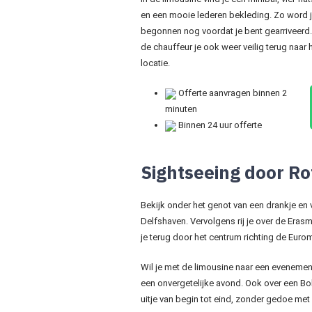
en een mooie lederen bekleding. Zo word je i
begonnen nog voordat je bent gearriveerd.
de chauffeur je ook weer veilig terug naar
locatie.
Offerte aanvragen binnen 2
minuten
Binnen 24 uur offerte
Sightseeing door Ro
Bekijk onder het genot van een drankje en 
Delfshaven. Vervolgens rij je over de Eras
je terug door het centrum richting de Euro
Wil je met de limousine naar een evenemen
een onvergetelijke avond. Ook over een Bob
uitje van begin tot eind, zonder gedoe met