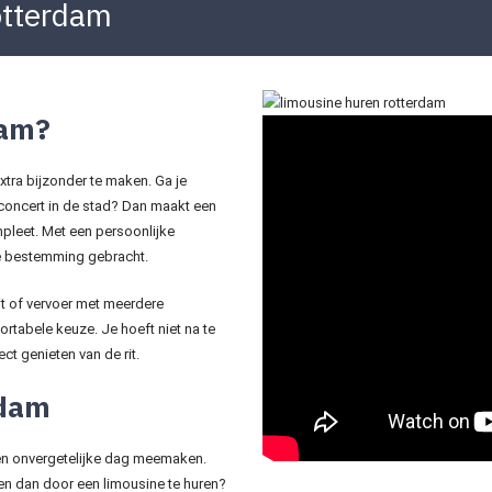
otterdam
dam?
xtra bijzonder te maken. Ga je
 concert in de stad? Dan maakt een
compleet. Met een persoonlijke
 je bestemming gebracht.
it of vervoer met meerdere
rtabele keuze. Je hoeft niet na te
ct genieten van de rit.
rdam
 een onvergetelijke dag meemaken.
n dan door een limousine te huren?