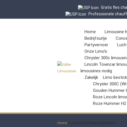
Gratis fles c
Professionele chauf
Home
Limousine 
Bedrijfsuitje
Conce
Partyvervoer
Luch
Onze Limo’s
Chrysler 300c limousin
Lincoln Towncar limou
limousines nodig
Zakelijk
Limo bestic
Chrysler 300C (Wi
Gouden Hummer l
Roze Lincoln limo
Roze Hummer H2
Home
»
Limousine huren Rotterdam