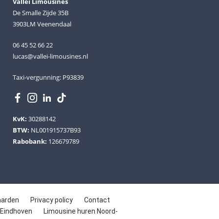
Vallei Limousines
De Smalle Zijde 35B
3903LM Veenendaal
06 45 52 66 22
lucas@vallei-limousines.nl
Taxi-vergunning: P93839
KvK:
30288142
BTW:
NL001915737B93
Rabobank:
126679789
aarden
Privacy policy
Contact
 Eindhoven
Limousine huren Noord-