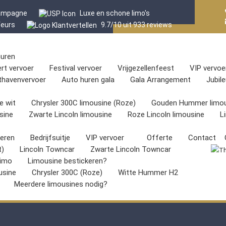
hampagne
Luxe en schone limo's
feurs
9.7/10 uit 933 reviews
huren
rt vervoer
Festival vervoer
Vrijgezellenfeest
VIP vervoe
thavenvervoer
Auto huren gala
Gala Arrangement
Jubil
e wit
Chrysler 300C limousine (Roze)
Gouden Hummer limou
sine
Zwarte Lincoln limousine
Roze Lincoln limousine
L
keren
Bedrijfsuitje
VIP vervoer
Offerte
Contact
t)
Lincoln Towncar
Zwarte Lincoln Towncar
imo
Limousine bestickeren?
usine
Chrysler 300C (Roze)
Witte Hummer H2
Meerdere limousines nodig?