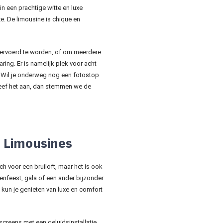
 een prachtige witte en luxe
e. De limousine is chique en
vervoerd te worden, of om meerdere
ring. Er is namelijk plek voor acht
. Wil je onderweg nog een fotostop
eef het aan, dan stemmen we de
i Limousines
ch voor een bruiloft, maar het is ook
enfeest, gala of een ander bijzonder
kun je genieten van luxe en comfort
atscreens met een geluidsinstallatie