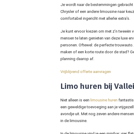
Je wordt naar de bestemmingen gebracht in
Chrysler of een andere limousine naar keuz
comfortabel ingericht met allerlei extra’s.
Je kunt ervoor kiezen om met z’n tweeën 
mensen te laten genieten van deze luxe erva
personen. Oftewel: de perfecte trouwauto
maken of een korte route door de stad? G
planning daarop af.
Vrijblijvend offerte aanvragen
Limo huren bij Valle
Niet alleen is een
limousine huren
fantastis
een geweldige toevoeging aan je vrijgezell
avondje uit. Met nog zeven andere mensen 
in de limousine.
In de limousine vind je een minibar, vier fl