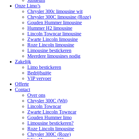
Jubileum
Onze Limo’s
Chrysler 300c limousine wit
Chrysler 300C limousine (Roze)
Gouden Hummer limousine
Hummer H2 limousine
Lincoln Towncar limousine
Zwarte Lincoln limousine
Roze Lincoln limousine
Limousine bestickeren
Meerdere limousines nodig
Zakelijk
Limo bestickeren
Bedrijfsuitje
VIP vervoer
Offerte
Contact
Over ons
Chrysler 300C (Wit)
Lincoln Towncar
Zwarte Lincoln Towncar
Gouden Hummer limo
Limousine bestickeren?
Roze Lincoln limousine
Chrysler 300C (Roze)