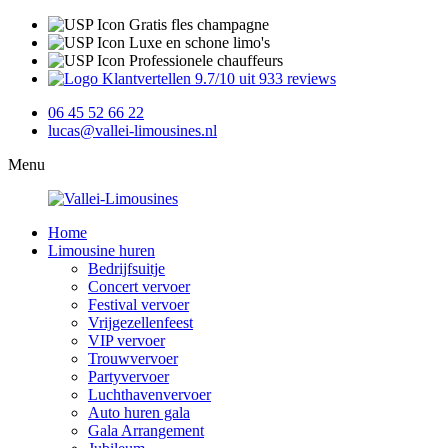
Gratis fles champagne
Luxe en schone limo's
Professionele chauffeurs
9.7/10 uit 933 reviews
06 45 52 66 22
lucas@vallei-limousines.nl
Menu
Home
Limousine huren
Bedrijfsuitje
Concert vervoer
Festival vervoer
Vrijgezellenfeest
VIP vervoer
Trouwvervoer
Partyvervoer
Luchthavenvervoer
Auto huren gala
Gala Arrangement