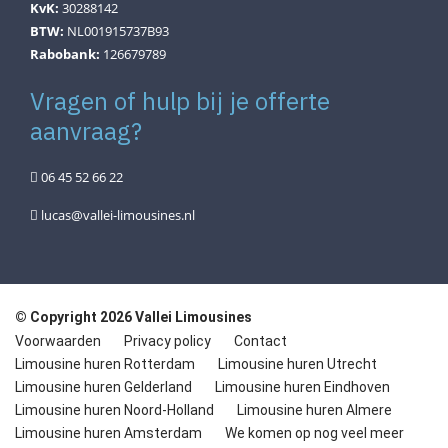
KvK:
30288142
BTW:
NL001915737B93
Rabobank:
126679789
Vragen of hulp bij je offerte
aanvraag?
06 45 52 66 22
lucas@vallei-limousines.nl
© Copyright 2026 Vallei Limousines
Voorwaarden
Privacy policy
Contact
Limousine huren Rotterdam
Limousine huren Utrecht
Limousine huren Gelderland
Limousine huren Eindhoven
Limousine huren Noord-Holland
Limousine huren Almere
Limousine huren Amsterdam
We komen op nog veel meer