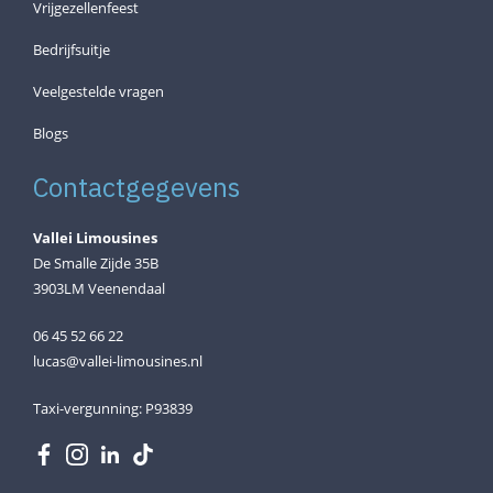
Vrijgezellenfeest
Bedrijfsuitje
Veelgestelde vragen
Blogs
Contactgegevens
Vallei Limousines
De Smalle Zijde 35B
3903LM Veenendaal
06 45 52 66 22
lucas@vallei-limousines.nl
Taxi-vergunning: P93839