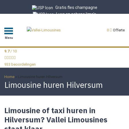
Gratis fles champagne
Luxe en schone limo's
Professionele chauffeurs
9.7/10 uit 933 reviews
0
Offerte
Menu
9.7
/ 10
933 beoordelingen
Home
»
Limousine huren Hilversum
Limousine huren Hilversum
Limousine of taxi huren in
Hilversum? Vallei Limousines
staat klaar