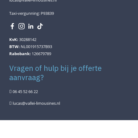
lucas@vallei-limousines.nl
Taxi-vergunning: P93839
KvK:
30288142
BTW:
NL001915737B93
Rabobank:
126679789
Vragen of hulp bij je offerte
aanvraag?
06 45 52 66 22
lucas@vallei-limousines.nl
© Copyright 2026 Vallei Limousines