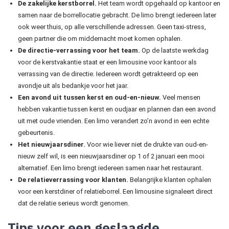
De zakelijke kerstborrel.
Het team wordt opgehaald op kantoor en
samen naar de borrellocatie gebracht. De limo brengt iedereen later
ook weer thuis, op alle verschillende adressen. Geen taxi-stress,
geen partner die om middernacht moet komen ophalen.
De directie-verrassing voor het team.
Op de laatste werkdag
voor de kerstvakantie staat er een limousine voor kantoor als
verrassing van de directie. Iedereen wordt getrakteerd op een
avondje uit als bedankje voor het jaar.
Een avond uit tussen kerst en oud-en-nieuw.
Veel mensen
hebben vakantie tussen kerst en oudjaar en plannen dan een avond
uit met oude vrienden. Een limo verandert zo’n avond in een echte
gebeurtenis.
Het nieuwjaarsdiner.
Voor wie liever niet de drukte van oud-en-
nieuw zelf wil, is een nieuwjaarsdiner op 1 of 2 januari een mooi
alternatief. Een limo brengt iedereen samen naar het restaurant.
De relatieverrassing voor klanten.
Belangrijke klanten ophalen
voor een kerstdiner of relatieborrel. Een limousine signaleert direct
dat de relatie serieus wordt genomen.
Tips voor een geslaagde