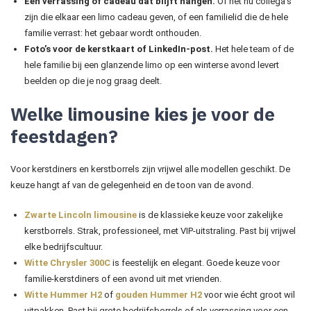
Een verrassing of cadeau dat blijft hangen.
Of het nu collega’s
zijn die elkaar een limo cadeau geven, of een familielid die de hele
familie verrast: het gebaar wordt onthouden.
Foto’s voor de kerstkaart of LinkedIn-post.
Het hele team of de
hele familie bij een glanzende limo op een winterse avond levert
beelden op die je nog graag deelt.
Welke limousine kies je voor de
feestdagen?
Voor kerstdiners en kerstborrels zijn vrijwel alle modellen geschikt. De
keuze hangt af van de gelegenheid en de toon van de avond.
Zwarte Lincoln limousine
is de klassieke keuze voor zakelijke
kerstborrels. Strak, professioneel, met VIP-uitstraling. Past bij vrijwel
elke bedrijfscultuur.
Witte Chrysler 300C
is feestelijk en elegant. Goede keuze voor
familie-kerstdiners of een avond uit met vrienden.
Witte Hummer H2
of
gouden Hummer H2
voor wie écht groot wil
uitpakken. Past bij grote bedrijfsborrels of als verrassing voor een