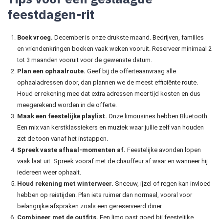
feestdagen-rit
Boek vroeg.
December is onze drukste maand. Bedrijven, families
en vriendenkringen boeken vaak weken vooruit. Reserveer minimaal 2
tot 3 maanden vooruit voor de gewenste datum.
Plan een ophaalroute.
Geef bij de offerteaanvraag alle
ophaaladressen door, dan plannen we de meest efficiënte route.
Houd er rekening mee dat extra adressen meer tijd kosten en dus
meegerekend worden in de offerte.
Maak een feestelijke playlist.
Onze limousines hebben Bluetooth.
Een mix van kerstklassiekers en muziek waar jullie zelf van houden
zet de toon vanaf het instappen.
Spreek vaste afhaal-momenten af.
Feestelijke avonden lopen
vaak laat uit. Spreek vooraf met de chauffeur af waar en wanneer hij
iedereen weer ophaalt.
Houd rekening met winterweer.
Sneeuw, ijzel of regen kan invloed
hebben op reistijden. Plan iets ruimer dan normaal, vooral voor
belangrijke afspraken zoals een gereserveerd diner.
Combineer met de outfits.
Een limo past goed bij feestelijke