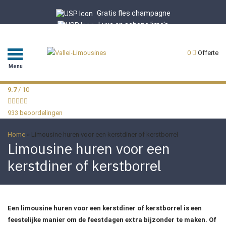
Gratis fles champagne
Luxe en schone limo's
Professionele chauffeurs
9.7/10 uit 933 reviews
0
Offerte
Menu
9.7
/ 10
933 beoordelingen
Home
»
Limousine huren voor een kerstdiner of kerstborrel
Limousine huren voor een
kerstdiner of kerstborrel
Een limousine huren voor een kerstdiner of kerstborrel is een
feestelijke manier om de feestdagen extra bijzonder te maken. Of