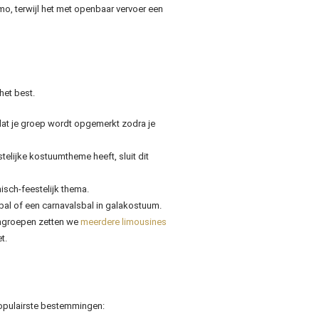
mo, terwijl het met openbaar vervoer een
het best.
at je groep wordt opgemerkt zodra je
telijke kostuumtheme heeft, sluit dit
isch-feestelijk thema.
enbal of een carnavalsbal in galakostuum.
engroepen zetten we
meerdere limousines
t.
populairste bestemmingen: