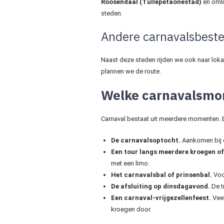
Roosendaal (Tullepetaonestad)
en omli
steden.
Andere carnavalsbes
Naast deze steden rijden we ook naar loka
plannen we de route.
Welke carnavalsmom
Carnaval bestaat uit meerdere momenten. Ee
De carnavalsoptocht.
Aankomen bij d
Een tour langs meerdere kroegen of
met een limo.
Het carnavalsbal of prinsenbal.
Voor
De afsluiting op dinsdagavond.
De t
Een carnaval-vrijgezellenfeest.
Veel
kroegen door.