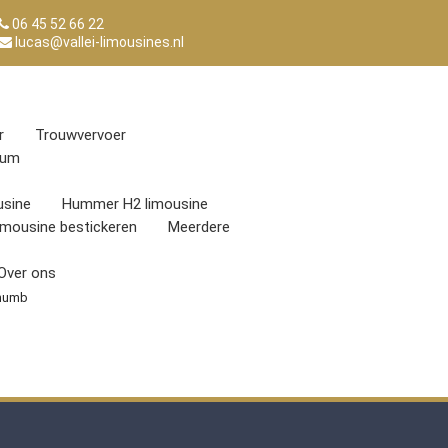
06 45 52 66 22
lucas@vallei-limousines.nl
r
Trouwvervoer
eum
sine
Hummer H2 limousine
imousine bestickeren
Meerdere
Over ons