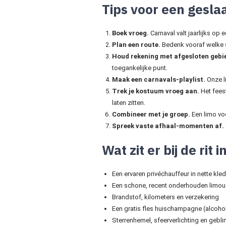
Tips voor een gesla
Boek vroeg.
Carnaval valt jaarlijks o
Plan een route.
Bedenk vooraf welke st
Houd rekening met afgesloten gebi
toegankelijke punt.
Maak een carnavals-playlist.
Onze li
Trek je kostuum vroeg aan.
Het feest
laten zitten.
Combineer met je groep.
Een limo voo
Spreek vaste afhaal-momenten af.
Wat zit er bij de rit
Een ervaren privéchauffeur in nette kle
Een schone, recent onderhouden limou
Brandstof, kilometers en verzekering
Een gratis fles huischampagne (alcohol
Sterrenhemel, sfeerverlichting en gebl