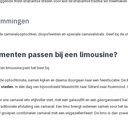
ggende West-Brabantse steden voor wie de Brabantse traditie wil meemaken z
temmingen
le carnavalsoptochten, dorpsfeesten en speciale carnavalsbals. Geef bij de of
enten passen bij een limousine?
n limousine past het best bij:
e optochtroute, samen kijken en daarna doorgaan naar een feestlocatie. De li
 steden.
In één dag van bijvoorbeeld Maastricht naar Sittard naar Roermond. 
 wie carnaval iets stijlvoller viert, met een galaoutfit en een georganiseerd bal.
raditionele afsluiting van carnaval. Een limo brengt iedereen samen voor het laa
 groepen combineren carnaval met een vrijgezellenfeest. De limo is dan zowel