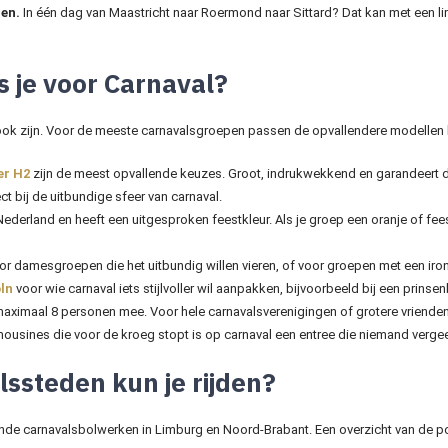
en.
In één dag van Maastricht naar Roermond naar Sittard? Dat kan met een li
s je voor Carnaval?
 ook zijn. Voor de meeste carnavalsgroepen passen de opvallendere modellen 
r H2
zijn de meest opvallende keuzes. Groot, indrukwekkend en garandeert d
ct bij de uitbundige sfeer van carnaval.
Nederland en heeft een uitgesproken feestkleur. Als je groep een oranje of fees
r damesgroepen die het uitbundig willen vieren, of voor groepen met een iron
ln
voor wie carnaval iets stijlvoller wil aanpakken, bijvoorbeeld bij een prins
 maximaal 8 personen mee. Voor hele carnavalsverenigingen of grotere vriend
 limousines die voor de kroeg stopt is op carnaval een entree die niemand vergee
ssteden kun je rijden?
kende carnavalsbolwerken in Limburg en Noord-Brabant. Een overzicht van de 