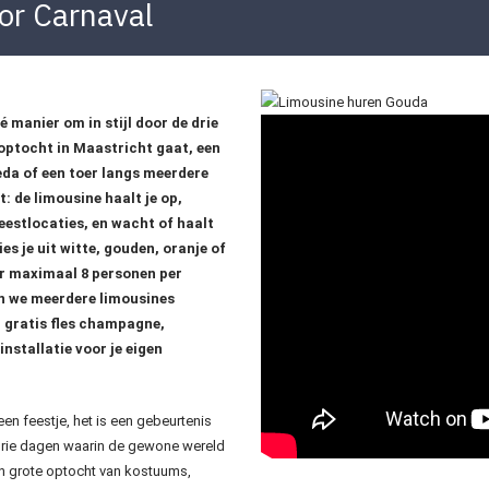
or Carnaval
 manier om in stijl door de drie
 optocht in Maastricht gaat, een
reda of een toer langs meerdere
 de limousine haalt je op,
eestlocaties, en wacht of haalt
ies je uit witte, gouden, oranje of
or maximaal 8 personen per
en we meerdere limousines
, gratis fles champagne,
nstallatie voor je eigen
en feestje, het is een gebeurtenis
 Drie dagen waarin de gewone wereld
én grote optocht van kostuums,