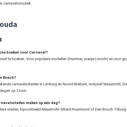
gen carnavalsmuziek
n
sine boeken voor Carnaval?
oruit te boeken. Voor populaire modellen (Hummer, oranje Lincoln) en voor g
en Bosch?
 bekende carnavalssteden in Limburg en Noord-Brabant, inclusief Maastricht, D
 Bergen op Zoom.
rnavalssteden maken op één dag?
dere steden, bijvoorbeeld Maastricht-Sittard-Roermond of Den Bosch-Tilburg-