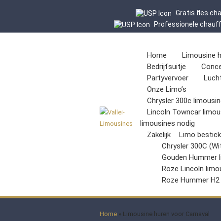
Gratis fles c
Professionele chauf
Home
Limousine 
Bedrijfsuitje
Conce
Partyvervoer
Luch
Onze Limo’s
Chrysler 300c limousin
Lincoln Towncar limou
limousines nodig
Zakelijk
Limo bestic
Chrysler 300C (Wi
Gouden Hummer l
Roze Lincoln limo
Roze Hummer H2
Home
»
Limousine huren voor Carnaval