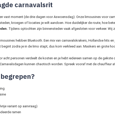
agde carnavalsrit
p een vast moment (de drie dagen voor Aswoensdag). Onze limousines voor carn
eden, kroegen of locaties je wilt aandoen. Hoe duidelijker de route, hoe bete
eden.
Tijdens optochten zijn binnensteden vaak afgesloten voor verkeer. Wij ze
mousines hebben Bluetooth. Een mix van carnavalskrakers, Hollandse hits en j
 begint zodra je in de limo stapt, dus kom verkleed aan. Maskers en grote ho
r acht personen verdeelt de kosten en je hebt iedereen samen op de gekste d
Carnavalsdagen kunnen chaotisch worden. Spreek vooraf met de chauffeur af 
 inbegrepen?
ding
sine
vrije variant op aanvraag)
indeerde ramen