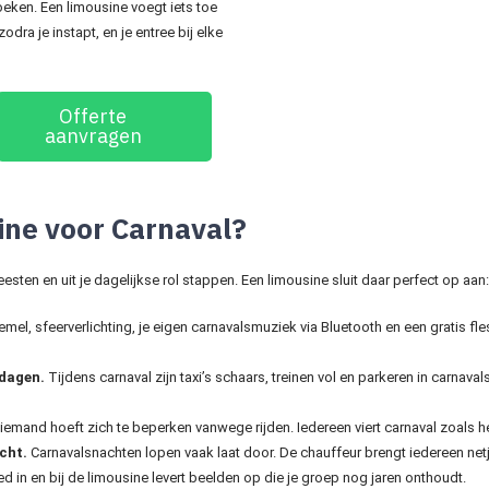
eken. Een limousine voegt iets toe
zodra je instapt, en je entree bij elke
Offerte
aanvragen
ne voor Carnaval?
sten en uit je dagelijkse rol stappen. Een limousine sluit daar perfect op aan:
mel, sfeerverlichting, je eigen carnavalsmuziek via Bluetooth en een gratis fl
 dagen.
Tijdens carnaval zijn taxi’s schaars, treinen vol en parkeren in carnava
emand hoeft zich te beperken vanwege rijden. Iedereen viert carnaval zoals he
cht.
Carnavalsnachten lopen vaak laat door. De chauffeur brengt iedereen netj
d in en bij de limousine levert beelden op die je groep nog jaren onthoudt.