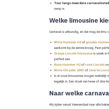
Tour langs meerdere carnavalssted
ramp is.
Welke limousine kie
Carnaval is uitbundig, en dat mag de limo
Witte Hummer H2
of
gouden Humme
aankomt bij de eerste kroeg. Past perfe
Oranje Lincoln limousine
is uniek in 
perfect aan.
Roze Hummer H2
of
roze Lincoln
voo
Witte Chrysler 300C
of
zwarte Linco
In al onze limousines mogen wettelijk
tegelijk in. Een stoet van twee of drie
Naar welke carnaval
Wij rijden vanuit Veenendaal naar alle be