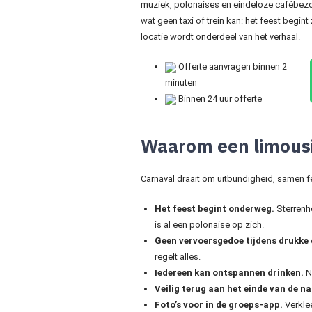
muziek, polonaises en eindeloze cafébezo
wat geen taxi of trein kan: het feest begint 
locatie wordt onderdeel van het verhaal.
Offerte aanvragen binnen 2
minuten
Binnen 24 uur offerte
Waarom een limousi
Carnaval draait om uitbundigheid, samen fee
Het feest begint onderweg.
Sterrenhe
is al een polonaise op zich.
Geen vervoersgedoe tijdens drukke
regelt alles.
Iedereen kan ontspannen drinken.
Ni
Veilig terug aan het einde van de na
Foto’s voor in de groeps-app.
Verklee