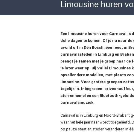
Limousine huren vo
Een limousine huren voor Carnaval is dé
dolle dagen te komen. Of je nu naar de
avond uit in Den Bosch, een feest in B
carnavalssteden in Limburg en Brabant:
brengt je samen met je groep naar de f
je later weer op. Bij Vallei Limousines k
opvallendere modellen, met plaats vo
limousine. Voor grotere groepen zett
tegelijk in. Inbegrepen: privéchauffeur
sterrenhemel en een Bluetooth-geluidsi
carnavalsmuziek.
Carnaval is in Limburg en Noord-Brabant ge
waar het hele jaar naar wordt toegeleefd.
op pauze staat en steden veranderen in é