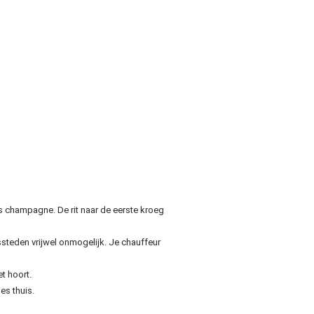
es champagne. De rit naar de eerste kroeg
lssteden vrijwel onmogelijk. Je chauffeur
t hoort.
es thuis.