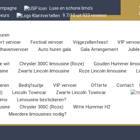
hampagne
Luxe en schone limo's
feurs
9.7/10 uit 933 reviews
huren
rt vervoer
Festival vervoer
Vrijgezellenfeest
VIP vervoe
thavenvervoer
Auto huren gala
Gala Arrangement
Jubil
e wit
Chrysler 300C limousine (Roze)
Gouden Hummer limou
sine
Zwarte Lincoln limousine
Roze Lincoln limousine
L
keren
Bedrijfsuitje
VIP vervoer
Offerte
Contact
t)
Lincoln Towncar
Zwarte Lincoln Towncar
imo
Limousine bestickeren?
usine
Chrysler 300C (Roze)
Witte Hummer H2
Meerdere limousines nodig?