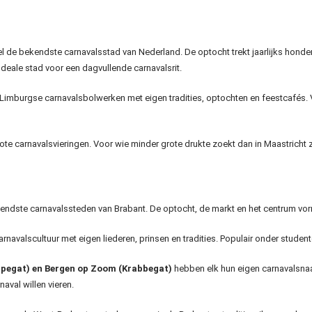
l de bekendste carnavalsstad van Nederland. De optocht trekt jaarlijks honde
deale stad voor een dagvullende carnavalsrit.
 Limburgse carnavalsbolwerken met eigen tradities, optochten en feestcafés.
e carnavalsvieringen. Voor wie minder grote drukte zoekt dan in Maastricht z
endste carnavalssteden van Brabant. De optocht, de markt en het centrum vo
navalscultuur met eigen liederen, prinsen en tradities. Populair onder student
mpegat) en Bergen op Zoom (Krabbegat)
hebben elk hun eigen carnavalsnaa
aval willen vieren.