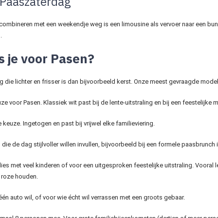
Paaszaterdag
n combineren met een weekendje weg is een limousine als vervoer naar een bu
.
s je voor Pasen?
ling die lichter en frisser is dan bijvoorbeeld kerst. Onze meest gevraagde mod
ze voor Pasen. Klassiek wit past bij de lente-uitstraling en bij een feestelijke 
 keuze. Ingetogen en past bij vrijwel elke familieviering.
die de dag stijlvoller willen invullen, bijvoorbeeld bij een formele paasbrunch
ies met veel kinderen of voor een uitgesproken feestelijke uitstraling. Vooral le
 roze houden.
één auto wil, of voor wie écht wil verrassen met een groots gebaar.