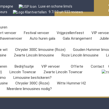
hampagne
Luxe en schone limo's
feurs
9.7/10 uit 933 reviews
huren
rt vervoer
Festival vervoer
Vrijgezellenfeest
VIP vervoe
thavenvervoer
Auto huren gala
Gala Arrangement
Jubil
e wit
Chrysler 300C limousine (Roze)
Gouden Hummer limou
sine
Zwarte Lincoln limousine
Roze Lincoln limousine
L
keren
Bedrijfsuitje
VIP vervoer
Offerte
Contact
t)
Lincoln Towncar
Zwarte Lincoln Towncar
imo
Limousine bestickeren?
usine
Chrysler 300C (Roze)
Witte Hummer H2
Meerdere limousines nodig?