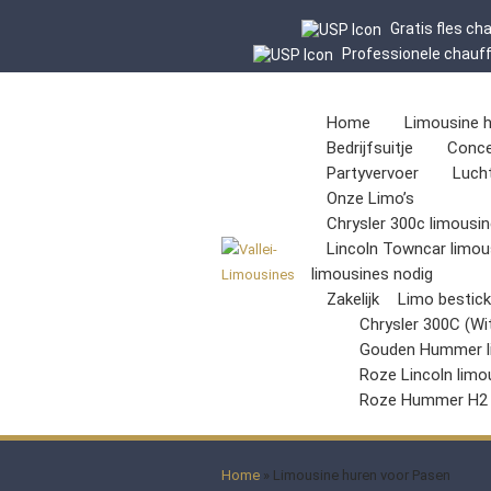
Gratis fles c
Professionele chauf
Home
Limousine 
Bedrijfsuitje
Conce
Partyvervoer
Luch
Onze Limo’s
Chrysler 300c limousin
Lincoln Towncar limou
limousines nodig
Zakelijk
Limo bestic
Chrysler 300C (Wi
Gouden Hummer l
Roze Lincoln limo
Roze Hummer H2
Home
»
Limousine huren voor Pasen