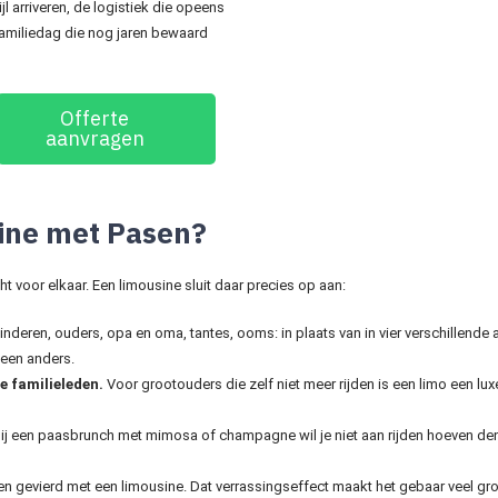
jl arriveren, de logistiek die opeens
familiedag die nog jaren bewaard
Offerte
aanvragen
ine met Pasen?
 voor elkaar. Een limousine sluit daar precies op aan:
inderen, ouders, opa en oma, tantes, ooms: in plaats van in vier verschillende a
een anders.
 familieleden.
Voor grootouders die zelf niet meer rijden is een limo een lu
ij een paasbrunch met mimosa of champagne wil je niet aan rijden hoeven de
 gevierd met een limousine. Dat verrassingseffect maakt het gebaar veel grot