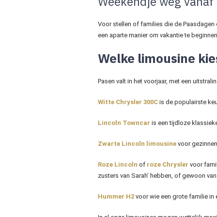
Weekendje weg vanaf 
Voor stellen of families die de Paasdage
een aparte manier om vakantie te beginnen
Welke limousine kie
Pasen valt in het voorjaar, met een uitstra
Witte Chrysler 300C
is de populairste keu
Lincoln Towncar
is een tijdloze klassieke
Zwarte Lincoln limousine
voor gezinnen 
Roze Lincoln
of
roze Chrysler
voor famil
zusters van Sarah’ hebben, of gewoon van
Hummer H2
voor wie een grote familie in 