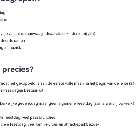
ding
sine
ije variant op aanvraag, ideaal als er kinderen bij zijn)
indeerde ramen
 eigen muziek
 precies?
omdat het gekoppeld is aan de eerste volle maan na het begin van de lente (21
dse Paasdagen bestaan uit:
n, kerkelijke gedenkdag maar geen algemene feestdag (soms wel vrij op werk)
ële feestdag, veel paasbrunches
iële feestdag, veel familie-uitjes en attractieparkbezoek