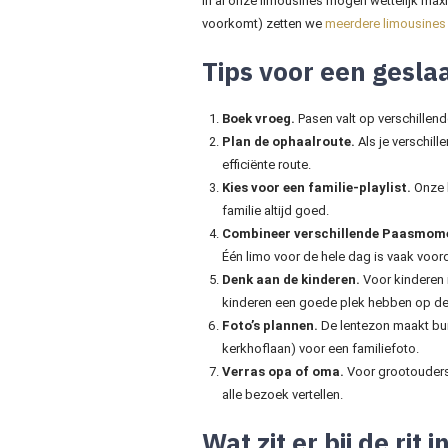
In al onze limousines mogen wettelijk max
voorkomt) zetten we
meerdere limousines
Tips voor een gesla
Boek vroeg.
Pasen valt op verschillend
Plan de ophaalroute.
Als je verschill
efficiënte route.
Kies voor een familie-playlist.
Onze l
familie altijd goed.
Combineer verschillende Paasmom
Één limo voor de hele dag is vaak voord
Denk aan de kinderen.
Voor kinderen i
kinderen een goede plek hebben op de
Foto’s plannen.
De lentezon maakt buit
kerkhoflaan) voor een familiefoto.
Verras opa of oma.
Voor grootouders 
alle bezoek vertellen.
Wat zit er bij de rit