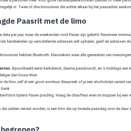
imaal 8 personen mee. Voor grote familiebijeenkomsten (dertien of meer person
tegelijk in. Twee of drie limousines die achter elkaar bij het paasadres aanko
agde Paasrit met de limo
e data per jaar, maar de weekenden rond Pasen zijn geliefd. Reserveer minimaa
ende familieleden op verschillende adressen wilt ophalen, geef de adressen do
imousines hebben Bluetooth. Klassiekers waar alle generaties van meezingen (
enten.
Bijvoorbeeld eerst kerkdienst, daarna paasbrunch, en ’s middags een 
eliger dan losse ritten.
s de limo zelf al een groot avontuur. Bespreek of je een alcoholvrije variant 
 bank.
enfoto’s tijdens Pasen prachtig. Vraag de chauffeur even te stoppen bij een m
die zelden verrast worden, is een limo die op tweede paasdag voor de deur 
 inbegrepen?