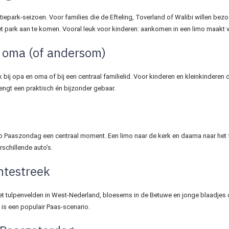
actiepark-seizoen. Voor families die de Efteling, Toverland of Walibi willen b
et park aan te komen. Vooral leuk voor kinderen: aankomen in een limo maakt 
n oma (of andersom)
bij opa en oma of bij een centraal familielid. Voor kinderen en kleinkinderen 
engt een praktisch én bijzonder gebaar.
p Paaszondag een centraal moment. Een limo naar de kerk en daarna naar het 
rschillende auto’s.
ntestreek
met tulpenvelden in West-Nederland, bloesems in de Betuwe en jonge blaadjes o
 is een populair Paas-scenario.