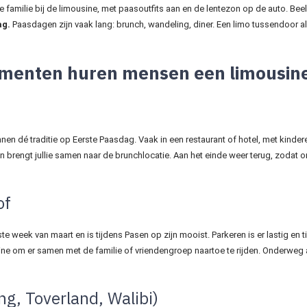
 familie bij de limousine, met paasoutfits aan en de lentezon op de auto. Beelde
ag.
Paasdagen zijn vaak lang: brunch, wandeling, diner. Een limo tussendoor al
menten huren mensen een limousin
nen dé traditie op Eerste Paasdag. Vaak in een restaurant of hotel, met kind
n brengt jullie samen naar de brunchlocatie. Aan het einde weer terug, zodat o
of
e week van maart en is tijdens Pasen op zijn mooist. Parkeren is er lastig en ti
ne om er samen met de familie of vriendengroep naartoe te rijden. Onderweg a
ng, Toverland, Walibi)