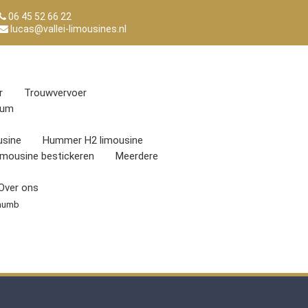
06 45 52 66 22
lucas@vallei-limousines.nl
r
Trouwvervoer
eum
sine
Hummer H2 limousine
imousine bestickeren
Meerdere
Over ons