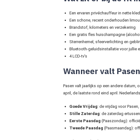
Een ervaren privéchauffeur in nette kle
Een schone, recent onderhouden limou
Brandstof, kilometers en verzekering
Een gratis fles huischampagne (alcoholvr
Sterrenhemel, sfeerverlichting en gebl
Bluetooth-geluidsinstallatie voor jullie
4 LCD-tv’s
Wanneer valt Pasen
Pasen valt jaarlijks op een andere datum, 
april, de laatste rond eind april. Nederlan
Goede Vrijdag
: de vrijdag voor Pase
Stille Zaterdag
: de zaterdag ertussen
Eerste Paasdag
(Paaszondag): offici
Tweede Paasdag
(Paasmaandag): offic