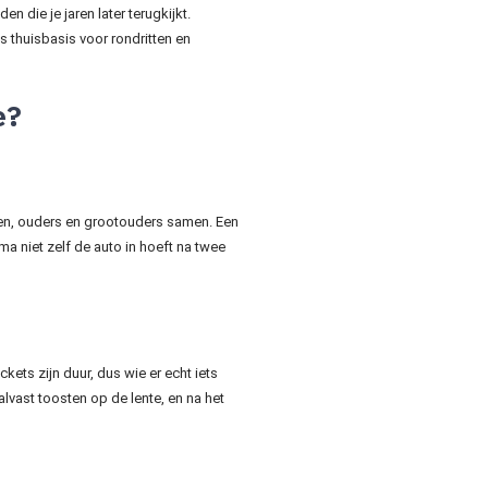
n die je jaren later terugkijkt.
s thuisbasis voor rondritten en
e?
eren, ouders en grootouders samen. Een
ma niet zelf de auto in hoeft na twee
ckets zijn duur, dus wie er echt iets
lvast toosten op de lente, en na het