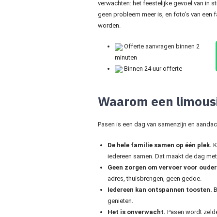
verwachten: het feestelijke gevoel van in sti
geen probleem meer is, en foto’s van een 
worden.
Offerte aanvragen binnen 2
minuten
Binnen 24 uur offerte
Waarom een limous
Pasen is een dag van samenzijn en aandacht
De hele familie samen op één plek.
K
iedereen samen. Dat maakt de dag met
Geen zorgen om vervoer voor oudere
adres, thuisbrengen, geen gedoe.
Iedereen kan ontspannen toosten.
B
genieten.
Het is onverwacht.
Pasen wordt zelden