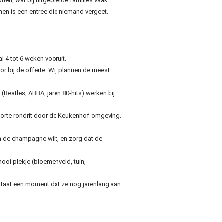
en, wat bij uitgebreide families vaak
men is een entree die niemand vergeet.
l 4 tot 6 weken vooruit.
or bij de offerte. Wij plannen de meest
Beatles, ABBA, jaren 80-hits) werken bij
korte rondrit door de Keukenhof-omgeving.
van de champagne wilt, en zorg dat de
ooi plekje (bloemenveld, tuin,
staat een moment dat ze nog jarenlang aan