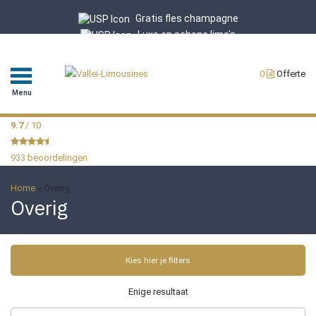
Gratis fles champagne
Luxe en schone limo's
Professionele chauffeurs
9.7/10 uit 933 reviews
0
Offerte
Menu
9.7
/ 10
933 beoordelingen
Home
»
Overig
Overig
Kies hier je filters
Enige resultaat