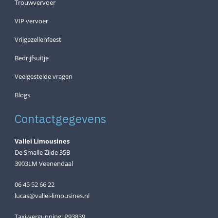
Trouwvervoer
VIP vervoer
Vrijgezellenfeest
Bedrijfsuitje
Veelgestelde vragen
Blogs
Contactgegevens
Vallei Limousines
De Smalle Zijde 35B
3903LM Veenendaal
06 45 52 66 22
lucas@vallei-limousines.nl
Taxi-vergunning: P93839