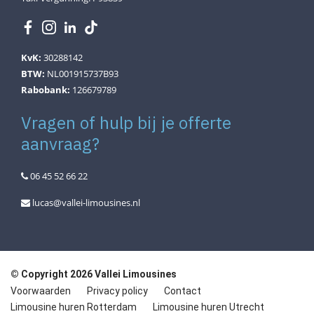
KvK:
30288142
BTW:
NL001915737B93
Rabobank:
126679789
Vragen of hulp bij je offerte
aanvraag?
06 45 52 66 22
lucas@vallei-limousines.nl
© Copyright 2026 Vallei Limousines
Voorwaarden
Privacy policy
Contact
Limousine huren Rotterdam
Limousine huren Utrecht