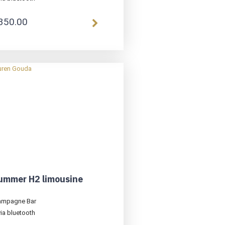
350.00
ummer H2 limousine
ampagne Bar
ia bluetooth