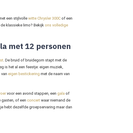
t een stijlvolle
witte Chrysler 300C
of een
r de klassieke limo? Bekijk
ons volledige
gala met 12 personen
st
. De bruid of bruidegom stapt met de
eg is het al een feestje: eigen muziek,
n van
eigen bestickering
met de naam van
voer
voor een avond stappen, een
gala
of
e gasten, of een
concert
waar niemand de
: je hebt dezelfde groepservaring maar dan