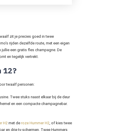
alf zit je precies goed in twee
limo’s rijden dezelfde route, met een eigen
 jullie een gratis fles champagne. De
t en tegelijk vertrekt.
n 12?
voor twaalf personen:
ine. Twee stuks naast elkaar bij de deur
rrenhemel en een compacte champagnebar.
r H2
met de
roze Hummer H2
, of kies twee
ebar en drie tv-schermen. Twee Hummers