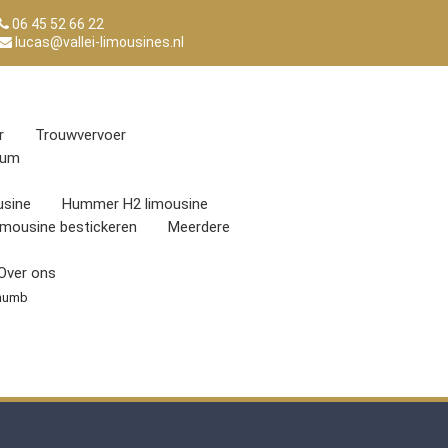
06 45 52 66 22
lucas@vallei-limousines.nl
r
Trouwvervoer
eum
sine
Hummer H2 limousine
imousine bestickeren
Meerdere
Over ons