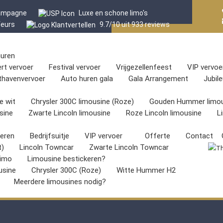
hampagne
Luxe en schone limo's
feurs
9.7/10 uit 933 reviews
huren
rt vervoer
Festival vervoer
Vrijgezellenfeest
VIP vervoe
thavenvervoer
Auto huren gala
Gala Arrangement
Jubil
e wit
Chrysler 300C limousine (Roze)
Gouden Hummer limou
sine
Zwarte Lincoln limousine
Roze Lincoln limousine
L
keren
Bedrijfsuitje
VIP vervoer
Offerte
Contact
t)
Lincoln Towncar
Zwarte Lincoln Towncar
imo
Limousine bestickeren?
usine
Chrysler 300C (Roze)
Witte Hummer H2
Meerdere limousines nodig?