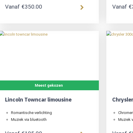
Vanaf
€
350.00
Vanaf
€
Meest gekozen
Lincoln Towncar limousine
Chrysle
Romantische verlichting
Chromen 
Muziek via bluetooth
Muziek v