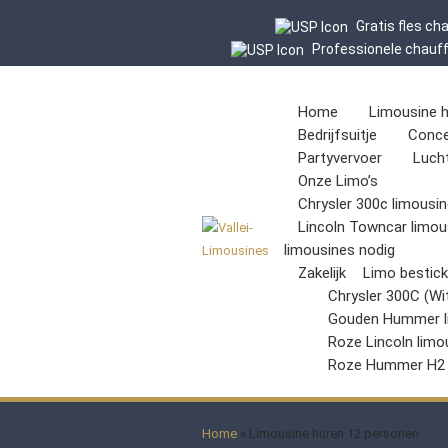
Gratis fles c
Professionele chauf
Home
Limousine 
Bedrijfsuitje
Conce
Partyvervoer
Luch
Onze Limo’s
Chrysler 300c limousin
Lincoln Towncar limou
limousines nodig
Zakelijk
Limo bestic
Chrysler 300C (Wi
Gouden Hummer l
Roze Lincoln limo
Roze Hummer H2
Home
»
Limousine huren 12 personen