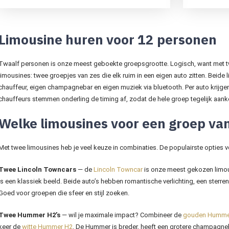
Limousine huren voor 12 personen
Twaalf personen is onze meest geboekte groepsgrootte. Logisch, want met twa
limousines: twee groepjes van zes die elk ruim in een eigen auto zitten. Beide 
chauffeur, eigen champagnebar en eigen muziek via bluetooth. Per auto krijgen
chauffeurs stemmen onderling de timing af, zodat de hele groep tegelijk aankom
Welke limousines voor een groep va
Met twee limousines heb je veel keuze in combinaties. De populairste opties 
Twee Lincoln Towncars
— de
Lincoln Towncar
is onze meest gekozen limous
is een klassiek beeld. Beide auto’s hebben romantische verlichting, een ste
Goed voor groepen die sfeer en stijl zoeken.
Twee Hummer H2’s
— wil je maximale impact? Combineer de
gouden Humme
keer de
witte Hummer H2
. De Hummer is breder, heeft een grotere champagn