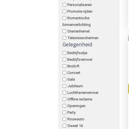
Personaliseren
Promotie rijden
Romantische
binnenverlichting
Sterrenhemel
Televisieschermen
Gelegenheid
Bedrijfsuitje
Bedrijfsvervoer
Bruiloft
Concert
Gala
Jubileum
Luchthavenvervoer
Offline reclame
Openingen
Party
Rouwauto
Sweet 16