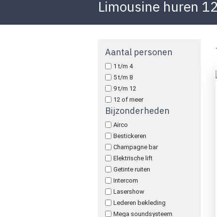
Limousine huren 1
Aantal personen
1 t/m 4
5 t/m 8
9 t/m 12
12 of meer
Bijzonderheden
Airco
Bestickeren
Champagne bar
Elektrische lift
Getinte ruiten
Intercom
Lasershow
Lederen bekleding
Mega soundsysteem