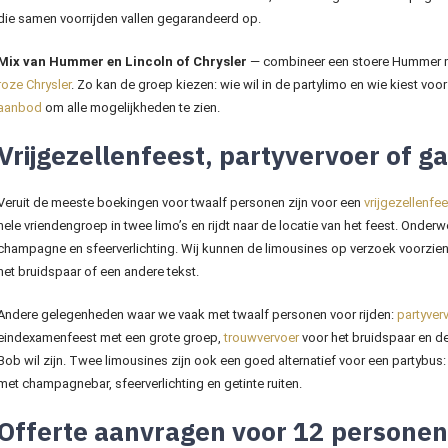
die samen voorrijden vallen gegarandeerd op.
Mix van Hummer en Lincoln of Chrysler
— combineer een stoere Hummer me
roze Chrysler
. Zo kan de groep kiezen: wie wil in de partylimo en wie kiest voo
aanbod
om alle mogelijkheden te zien.
Vrijgezellenfeest, partyvervoer of 
Veruit de meeste boekingen voor twaalf personen zijn voor een
vrijgezellenfee
hele vriendengroep in twee limo’s en rijdt naar de locatie van het feest. Onderw
champagne en sfeerverlichting. Wij kunnen de limousines op verzoek voorzie
het bruidspaar of een andere tekst.
Andere gelegenheden waar we vaak met twaalf personen voor rijden:
partyver
eindexamenfeest met een grote groep,
trouwvervoer
voor het bruidspaar en d
Bob wil zijn. Twee limousines zijn ook een goed alternatief voor een partybus
met champagnebar, sfeerverlichting en getinte ruiten.
Offerte aanvragen voor 12 personen