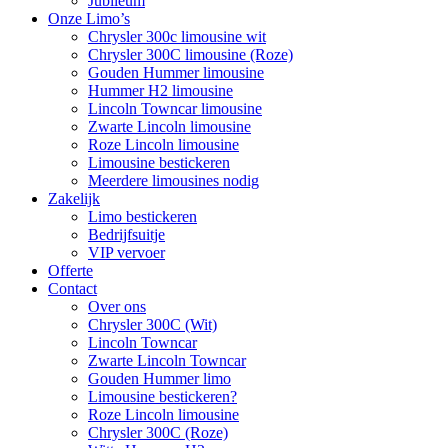
Jubileum
Onze Limo’s
Chrysler 300c limousine wit
Chrysler 300C limousine (Roze)
Gouden Hummer limousine
Hummer H2 limousine
Lincoln Towncar limousine
Zwarte Lincoln limousine
Roze Lincoln limousine
Limousine bestickeren
Meerdere limousines nodig
Zakelijk
Limo bestickeren
Bedrijfsuitje
VIP vervoer
Offerte
Contact
Over ons
Chrysler 300C (Wit)
Lincoln Towncar
Zwarte Lincoln Towncar
Gouden Hummer limo
Limousine bestickeren?
Roze Lincoln limousine
Chrysler 300C (Roze)