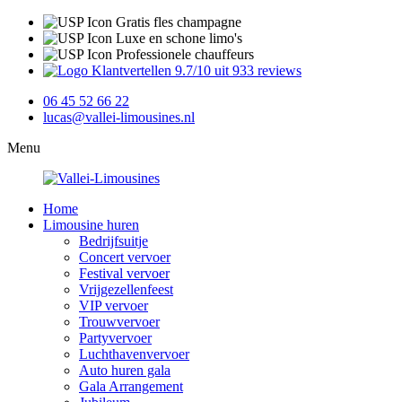
Gratis fles champagne
Luxe en schone limo's
Professionele chauffeurs
9.7/10 uit 933 reviews
06 45 52 66 22
lucas@vallei-limousines.nl
Menu
Home
Limousine huren
Bedrijfsuitje
Concert vervoer
Festival vervoer
Vrijgezellenfeest
VIP vervoer
Trouwvervoer
Partyvervoer
Luchthavenvervoer
Auto huren gala
Gala Arrangement