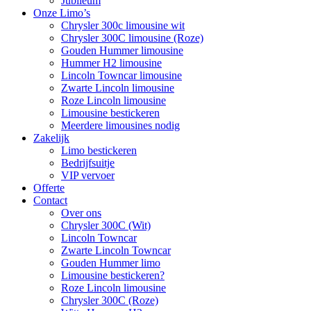
Jubileum
Onze Limo’s
Chrysler 300c limousine wit
Chrysler 300C limousine (Roze)
Gouden Hummer limousine
Hummer H2 limousine
Lincoln Towncar limousine
Zwarte Lincoln limousine
Roze Lincoln limousine
Limousine bestickeren
Meerdere limousines nodig
Zakelijk
Limo bestickeren
Bedrijfsuitje
VIP vervoer
Offerte
Contact
Over ons
Chrysler 300C (Wit)
Lincoln Towncar
Zwarte Lincoln Towncar
Gouden Hummer limo
Limousine bestickeren?
Roze Lincoln limousine
Chrysler 300C (Roze)