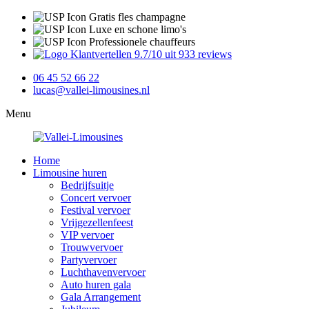
Gratis fles champagne
Luxe en schone limo's
Professionele chauffeurs
9.7/10 uit 933 reviews
06 45 52 66 22
lucas@vallei-limousines.nl
Menu
Home
Limousine huren
Bedrijfsuitje
Concert vervoer
Festival vervoer
Vrijgezellenfeest
VIP vervoer
Trouwvervoer
Partyvervoer
Luchthavenvervoer
Auto huren gala
Gala Arrangement