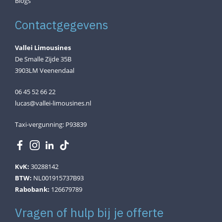
Blogs
Contactgegevens
Vallei Limousines
De Smalle Zijde 35B
3903LM Veenendaal
06 45 52 66 22
lucas@vallei-limousines.nl
Taxi-vergunning: P93839
KvK:
30288142
BTW:
NL001915737B93
Rabobank:
126679789
Vragen of hulp bij je offerte