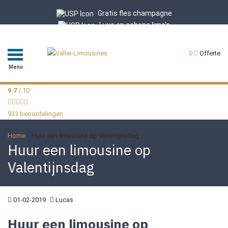
Gratis fles champagne
Luxe en schone limo's
Professionele chauffeurs
9.7/10 uit 933 reviews
0
Offerte
Menu
9.7
/ 10
933 beoordelingen
Home
»
Huur een limousine op Valentijnsdag
Huur een limousine op
Valentijnsdag
01-02-2019
Lucas
Huur een limousine op