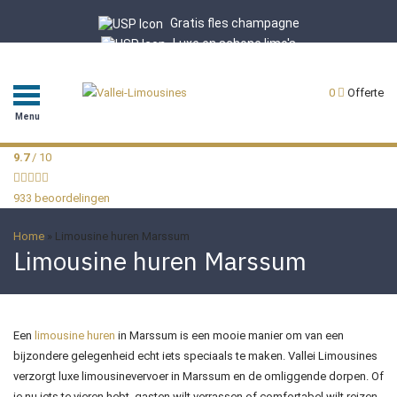
Gratis fles champagne
Luxe en schone limo's
Professionele chauffeurs
9.7/10 uit 933 reviews
0
Offerte
Menu
9.7
/ 10
933 beoordelingen
Home
»
Limousine huren Marssum
Limousine huren Marssum
Een
limousine huren
in Marssum is een mooie manier om van een
bijzondere gelegenheid echt iets speciaals te maken. Vallei Limousines
verzorgt luxe limousinevervoer in Marssum en de omliggende dorpen. Of
je nu iets te vieren hebt, gasten wilt verrassen of comfortabel wilt reizen,