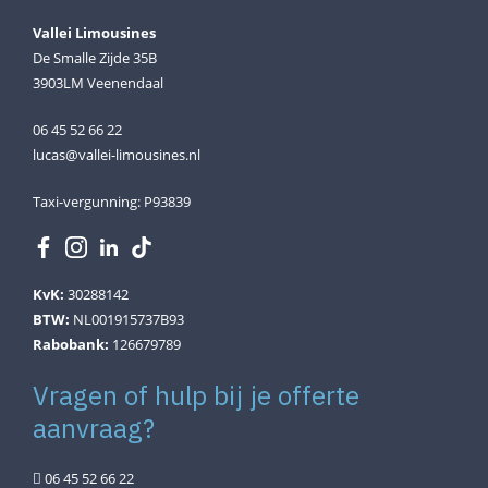
Vallei Limousines
De Smalle Zijde 35B
3903LM Veenendaal
06 45 52 66 22
lucas@vallei-limousines.nl
Taxi-vergunning: P93839
KvK:
30288142
BTW:
NL001915737B93
Rabobank:
126679789
Vragen of hulp bij je offerte
aanvraag?
06 45 52 66 22