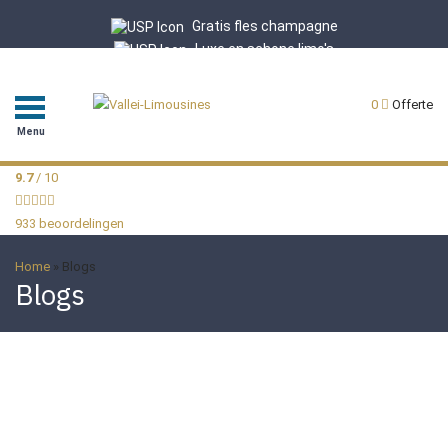
Gratis fles champagne
Luxe en schone limo's
Professionele chauffeurs
9.7/10 uit 933 reviews
0
Offerte
Menu
9.7
/ 10
933 beoordelingen
Home
»
Blogs
Blogs