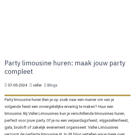
Party limousine huren: maak jouw party
compleet
07-05-2024
vallei
Blogs
Party limousine huren Ben je op zoek naar een manier om van je
volgende feest een onvergetelijke ervaring te maken? Huur een
limousine. Bij Vallei Limousines kun je verschillende limousines huren,
perfect voor jouw party. Of je nu een verjaardagsfeest, vrijgezellenfeest,
gala, bruiloft of zakelijk evenement organiseert: Vallei Limousines
verzorgt de perfecte limousine rit. In dit blog vertellen we je meer over