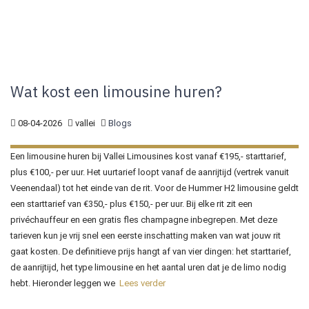
Wat kost een limousine huren?
08-04-2026
vallei
Blogs
Een limousine huren bij Vallei Limousines kost vanaf €195,- starttarief,
plus €100,- per uur. Het uurtarief loopt vanaf de aanrijtijd (vertrek vanuit
Veenendaal) tot het einde van de rit. Voor de Hummer H2 limousine geldt
een starttarief van €350,- plus €150,- per uur. Bij elke rit zit een
privéchauffeur en een gratis fles champagne inbegrepen. Met deze
tarieven kun je vrij snel een eerste inschatting maken van wat jouw rit
gaat kosten. De definitieve prijs hangt af van vier dingen: het starttarief,
de aanrijtijd, het type limousine en het aantal uren dat je de limo nodig
hebt. Hieronder leggen we
Lees verder