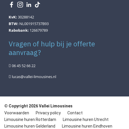
KvK:
30288142
BTW:
NL001915737B93
Rabobank:
126679789
Vragen of hulp bij je offerte
aanvraag?
06 45 52 66 22
lucas@vallei-limousines.nl
© Copyright 2026 Vallei Limousines
Voorwaarden
Privacy policy
Contact
Limousine huren Rotterdam
Limousine huren Utrecht
Limousine huren Gelderland
Limousine huren Eindhoven