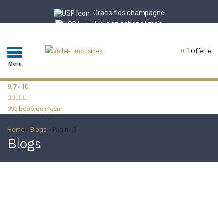
Gratis fles champagne
Luxe en schone limo's
Professionele chauffeurs
9.7/10 uit 933 reviews
0
Offerte
Menu
9.7
/ 10
933 beoordelingen
Home
»
Blogs
»
Pagina 3
Blogs