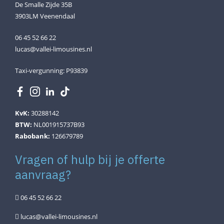
De Smalle Zijde 35B
3903LM Veenendaal
06 45 52 66 22
lucas@vallei-limousines.nl
Taxi-vergunning: P93839
KvK:
30288142
BTW:
NL001915737B93
Rabobank:
126679789
Vragen of hulp bij je offerte
aanvraag?
06 45 52 66 22
lucas@vallei-limousines.nl